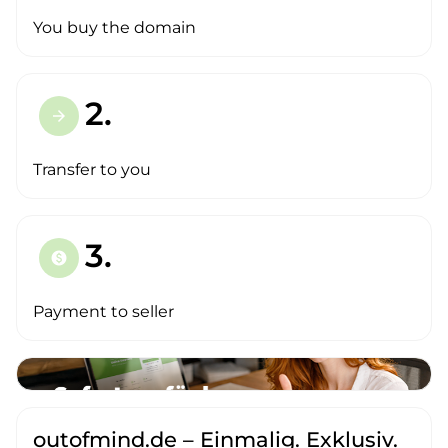
You buy the domain
2.
arrow_forward
Transfer to you
3.
paid
Payment to seller
outofmind.de – Einmalig. Exklusiv.