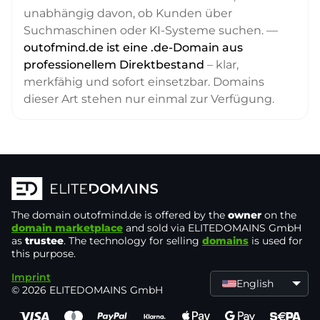
unabhängig davon, ob Kunden über
Suchmaschinen oder KI-Systeme suchen. —
outofmind.de ist eine .de-Domain aus
professionellem Direktbestand
– klar,
merkfähig und sofort einsetzbar. Domains
dieser Art stehen nur einmal zur Verfügung.
The domain
outofmind.de
is offered by the
owner
on the
domain marketplace
and sold via ELITEDOMAINS GmbH
as
trustee
. The technology for selling
domains
is used for
this purpose.
Imprint
English
© 2026 ELITEDOMAINS GmbH