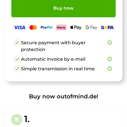
Buy now
check
Secure payment with buyer
info_outline
protection
check
Automatic invoice by e-mail
info_outline
check
Simple transmission in real time
info_outline
Buy now outofmind.de!
1.
shopping_cart